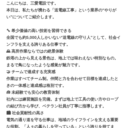
こんにちは、三愛電設です。
本日は、私たちが携わる「送電線工事」という業界の“やりが
い”についてご紹介します。
🔧
希少価値の高い技術を習得できる
全国でも約5,000人しかいない“送電線の守り人”として、社会イ
ンフラを支える誇りある仕事です。
🌄
高所作業ならではの絶景体験
鉄塔の上から見える景色は、地上では味わえない特別なもの。
まるで鳥になったような感覚が魅力です。
🤝
チームで達成する充実感
作業はすべてチーム制。仲間と力を合わせて目標を達成したと
きの一体感と達成感は格別です。
🧰
未経験でも安心の教育体制
社内には練習施設を完備。まずは地上で工具の使い方やロープ
の結び方から学び、ベテラン社員が丁寧に指導します。
🏙️
社会貢献性の高さ
電気の通り道を守る仕事は、地域のライフラインを支える重要
な役割。「人々の暮らしを守っている」という誇りを持てま